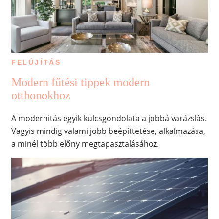
FELÚJÍTÁS
Modern fűtési tippek modern
otthonokhoz
A modernitás egyik kulcsgondolata a jobbá varázslás.
Vagyis mindig valami jobb beépíttetése, alkalmazása,
a minél több előny megtapasztalásához.