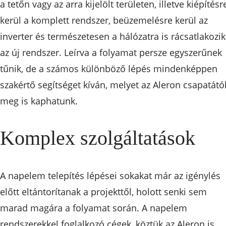
a tetőn vagy az arra kijelölt területen, illetve kiépítésr
kerül a komplett rendszer, beüzemelésre kerül az
inverter és természetesen a hálózatra is rácsatlakozik
az új rendszer. Leírva a folyamat persze egyszerűnek
tűnik, de a számos különböző lépés mindenképpen
szakértő segítséget kíván, melyet az Aleron csapatátó
meg is kaphatunk.
Komplex szolgáltatások
A napelem telepítés lépései sokakat már az igénylés
előtt eltántorítanak a projekttől, holott senki sem
marad magára a folyamat során. A napelem
rendszerekkel foglalkozó cégek, köztük az Aleron is,