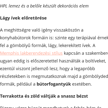
HPL lemez és a belőle készült dekorációs elem
Lágy ívek előretörése
A meghittségre való igény visszaköszön a
konyhabútorok formáin is: szinte egy terápiával érne
fel a gömbölyű formák, lágy, lekerekített ívek. A
Memphis lakberendezési stílus
kapcsán a szakember
ugyan eddig is előszeretettel használták a boltíveket,
ezentúl viszont jellemző lesz, hogy a legapróbb
részletekben is megmutatkoznak majd a gömbölyde
formák, például a
bútorfogantyúk
esetében.
Terrakotta és zöld váltják a snassz bézst