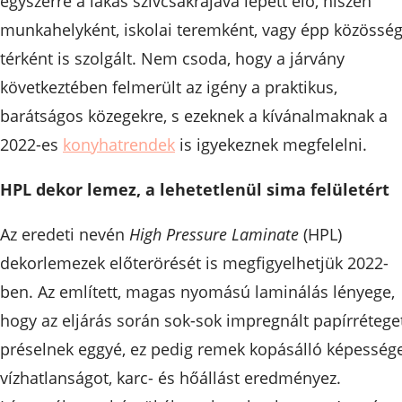
egyszerre a lakás szívcsakrájává lépett elő, hiszen
munkahelyként, iskolai teremként, vagy épp közösség
térként is szolgált. Nem csoda, hogy a járvány
következtében felmerült az igény a praktikus,
barátságos közegekre, s ezeknek a kívánalmaknak a
2022-es
konyhatrendek
is igyekeznek megfelelni.
HPL dekor lemez, a lehetetlenül sima felületért
Az eredeti nevén
High Pressure Laminate
(HPL)
dekorlemezek előterörését is megfigyelhetjük 2022-
ben. Az említett, magas nyomású laminálás lényege,
hogy az eljárás során sok-sok impregnált papírrétege
préselnek eggyé, ez pedig remek kopásálló képessége
vízhatlanságot, karc- és hőállást eredményez.