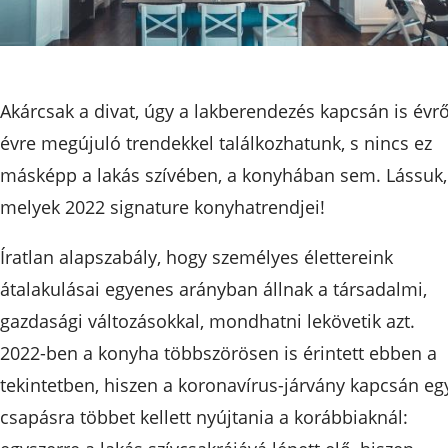
Akárcsak a divat, úgy a lakberendezés kapcsán is évrő
évre megújuló trendekkel találkozhatunk, s nincs ez
másképp a lakás szívében, a konyhában sem. Lássuk,
melyek 2022 signature konyhatrendjei!
Íratlan alapszabály, hogy személyes élettereink
átalakulásai egyenes arányban állnak a társadalmi,
gazdasági változásokkal, mondhatni lekövetik azt.
2022-ben a konyha többszörösen is érintett ebben a
tekintetben, hiszen a koronavírus-járvány kapcsán eg
csapásra többet kellett nyújtania a korábbiaknál: