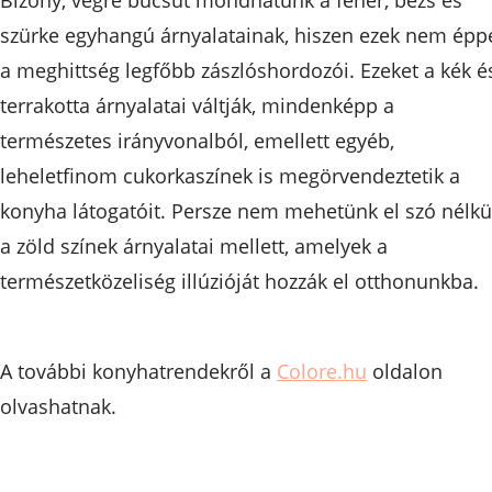
Bizony, végre búcsút mondhatunk a fehér, bézs és
szürke egyhangú árnyalatainak, hiszen ezek nem épp
a meghittség legfőbb zászlóshordozói. Ezeket a kék é
terrakotta árnyalatai váltják, mindenképp a
természetes irányvonalból, emellett egyéb,
leheletfinom cukorkaszínek is megörvendeztetik a
konyha látogatóit. Persze nem mehetünk el szó nélkü
a zöld színek árnyalatai mellett, amelyek a
természetközeliség illúzióját hozzák el otthonunkba.
A további konyhatrendekről a
Colore.hu
oldalon
olvashatnak.