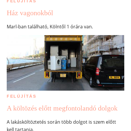
FELÚJÍTÁS
Ház vagonokból
Marl-ban található, Kölntől 1 órára van.
FELÚJÍTÁS
A költözés előtt megfontolandó dolgok
A lakásköltöztetés során több dolgot is szem előtt
kell tartania.