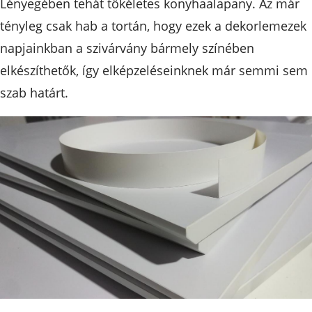
Lényegében tehát tökéletes konyhaalapany. Az már
tényleg csak hab a tortán, hogy ezek a dekorlemezek
napjainkban a szivárvány bármely színében
elkészíthetők, így elképzeléseinknek már semmi sem
szab határt.