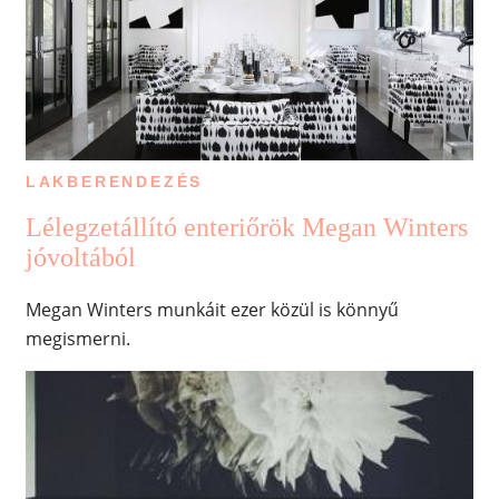
LAKBERENDEZÉS
Lélegzetállító enteriőrök Megan Winters
jóvoltából
Megan Winters munkáit ezer közül is könnyű
megismerni.