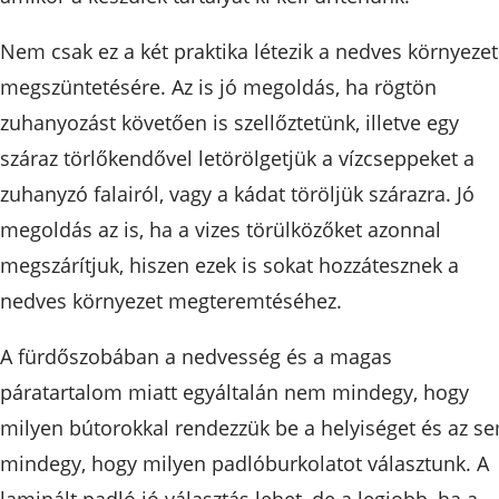
Nem csak ez a két praktika létezik a nedves környezet
megszüntetésére. Az is jó megoldás, ha rögtön
zuhanyozást követően is szellőztetünk, illetve egy
száraz törlőkendővel letörölgetjük a vízcseppeket a
zuhanyzó falairól, vagy a kádat töröljük szárazra. Jó
megoldás az is, ha a vizes törülközőket azonnal
megszárítjuk, hiszen ezek is sokat hozzátesznek a
nedves környezet megteremtéséhez.
A fürdőszobában a nedvesség és a magas
páratartalom miatt egyáltalán nem mindegy, hogy
milyen bútorokkal rendezzük be a helyiséget és az s
mindegy, hogy milyen padlóburkolatot választunk. A
laminált padló jó választás lehet, de a legjobb, ha a