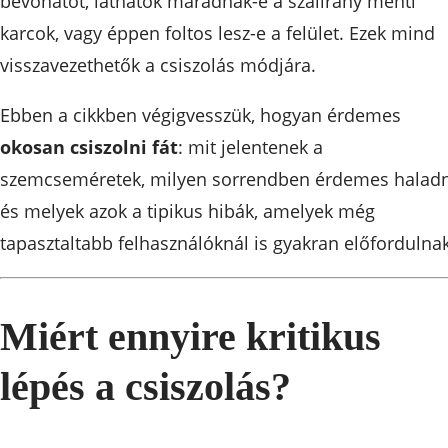
bevonatot, láthatók maradnak-e a szálirány menti
karcok, vagy éppen foltos lesz-e a felület. Ezek mind
visszavezethetők a csiszolás módjára.
Ebben a cikkben végigvesszük, hogyan érdemes
okosan csiszolni fát
: mit jelentenek a
szemcseméretek, milyen sorrendben érdemes haladn
és melyek azok a tipikus hibák, amelyek még
tapasztaltabb felhasználóknál is gyakran előfordulnak
Miért ennyire kritikus
lépés a csiszolás?