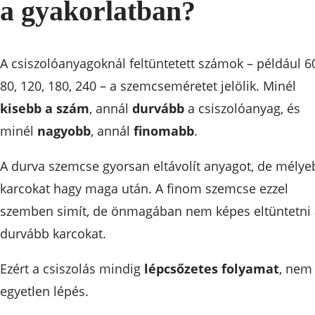
a gyakorlatban?
A csiszolóanyagoknál feltüntetett számok – például 6
80, 120, 180, 240 – a szemcseméretet jelölik. Minél
kisebb a szám
, annál
durvább
a csiszolóanyag, és
minél
nagyobb
, annál
finomabb
.
A durva szemcse gyorsan eltávolít anyagot, de mélye
karcokat hagy maga után. A finom szemcse ezzel
szemben simít, de önmagában nem képes eltüntetni 
durvább karcokat.
Ezért a csiszolás mindig
lépcsőzetes folyamat
, nem
egyetlen lépés.