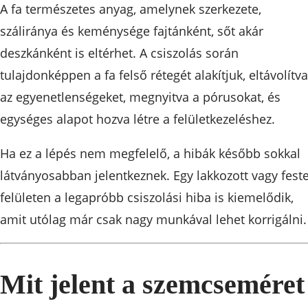
A fa természetes anyag, amelynek szerkezete,
száliránya és keménysége fajtánként, sőt akár
deszkánként is eltérhet. A csiszolás során
tulajdonképpen a fa felső rétegét alakítjuk, eltávolítva
az egyenetlenségeket, megnyitva a pórusokat, és
egységes alapot hozva létre a felületkezeléshez.
Ha ez a lépés nem megfelelő, a hibák később sokkal
látványosabban jelentkeznek. Egy lakkozott vagy feste
felületen a legapróbb csiszolási hiba is kiemelődik,
amit utólag már csak nagy munkával lehet korrigálni.
Mit jelent a szemcseméret