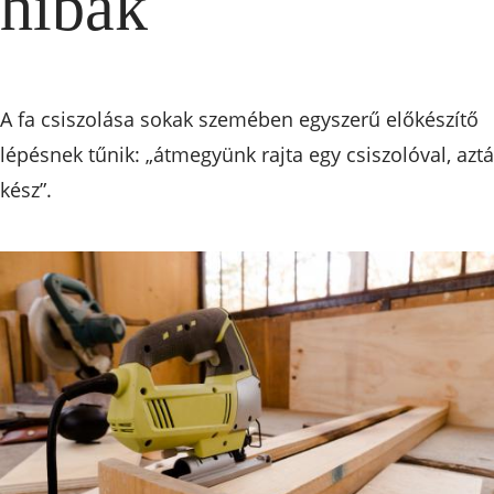
hibák
A fa csiszolása sokak szemében egyszerű előkészítő
lépésnek tűnik: „átmegyünk rajta egy csiszolóval, azt
kész”.