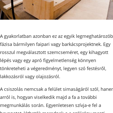
A gyakorlatban azonban ez az egyik legmeghatározó
fázisa bármilyen faipari vagy barkácsprojektnek. Egy
rosszul megválasztott szemcseméret, egy kihagyott
lépés vagy egy apró figyelmetlenség könnyen
tönkreteheti a végeredményt, legyen szó festésről,
lakkozásról vagy olajozásról.
A csiszolás nemcsak a felület simaságáról szól, han
arról is, hogyan viselkedik majd a fa a további
megmunkálás során. Egyenletesen szívja-e fel a