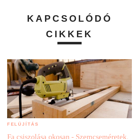
KAPCSOLÓDÓ
CIKKEK
FELÚJÍTÁS
Fa csiszolása okosan - Szemcseméretek,