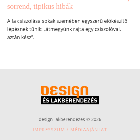
sorrend, tipikus hibák
A fa csiszolása sokak szemében egyszerű előkészítő
lépésnek tűnik: „átmegyünk rajta egy csiszolóval,
aztán kész”.
design-lakberendezes © 2026
IMPRESSZUM / MÉDIAAJÁNLAT