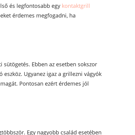
első és legfontosabb egy
kontaktgrill
ppeket érdemes megfogadni, ha
nti sütögetés. Ebben az esetben sokszor
ó eszköz. Ugyanez igaz a grillezni vágyók
a magát. Pontosan ezért érdemes jól
legtöbbször. Egy nagyobb család esetében