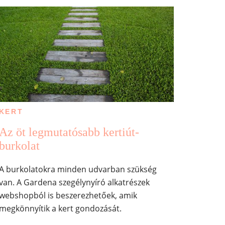
KERT
Az öt legmutatósabb kertiút-
burkolat
A burkolatokra minden udvarban szükség
van. A Gardena szegélynyíró alkatrészek
webshopból is beszerezhetőek, amik
megkönnyítik a kert gondozását.