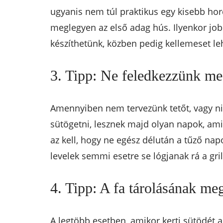
ugyanis nem túl praktikus egy kisebb hor
meglegyen az első adag hús. Ilyenkor job
készíthetünk, közben pedig kellemeset le
3. Tipp: Ne feledkezzünk me
Amennyiben nem tervezünk tetőt, vagy ni
sütögetni, lesznek majd olyan napok, am
az kell, hogy ne egész délután a tűző nap
levelek semmi esetre se lógjanak rá a gril
4. Tipp: A fa tárolásának me
A legtöbb esetben, amikor kerti sütödét al