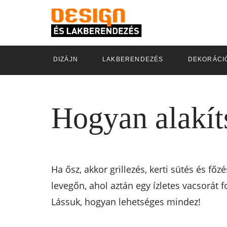
DIZÁJN
LAKBERENDEZÉS
DEKORÁCI
Hogyan alakíts
Ha ősz, akkor grillezés, kerti sütés és főz
levegőn, ahol aztán egy ízletes vacsorát f
Lássuk, hogyan lehetséges mindez!