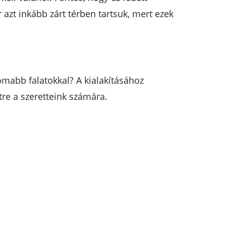
 azt inkább zárt térben tartsuk, mert ezek
omabb falatokkal? A kialakításához
tre a szeretteink számára.