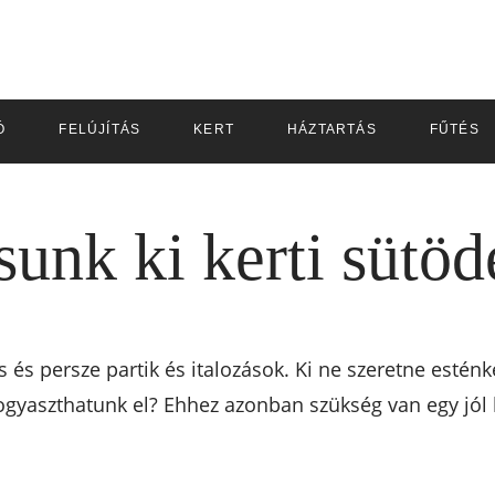
Ó
FELÚJÍTÁS
KERT
HÁZTARTÁS
FŰTÉS
unk ki kerti sütöd
és és persze partik és italozások. Ki ne szeretne esténk
ogyaszthatunk el? Ehhez azonban szükség van egy jól ki