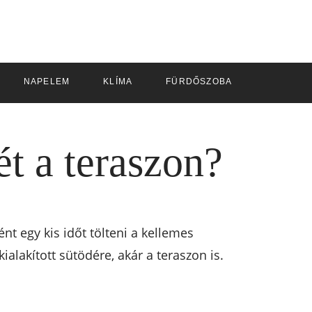
NAPELEM
KLÍMA
FÜRDŐSZOBA
ét a teraszon?
ént egy kis időt tölteni a kellemes
alakított sütödére, akár a teraszon is.