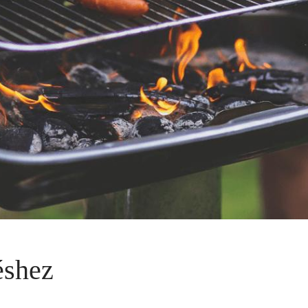
éshez