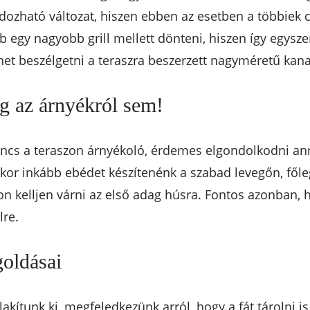
dozható változat, hiszen ebben az esetben a többiek c
b egy nagyobb grill mellett dönteni, hiszen így egys
het beszélgetni a teraszra beszerzett nagyméretű kan
g az árnyékról sem!
ncs a teraszon árnyékoló, érdemes elgondolkodni an
ikor inkább ebédet készítenénk a szabad levegőn, fől
on kelljen várni az első adag húsra. Fontos azonban, h
lre.
goldásai
akítunk ki, megfeledkezünk arról, hogy a fát tárolni is 