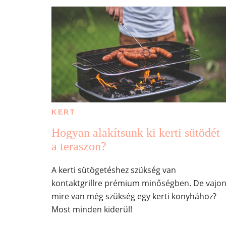
KERT
Hogyan alakítsunk ki kerti sütödét
a teraszon?
A kerti sütögetéshez szükség van
kontaktgrillre prémium minőségben. De vajo
mire van még szükség egy kerti konyhához?
Most minden kiderül!