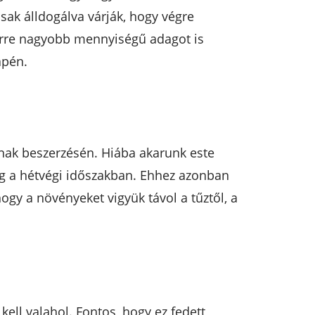
sak álldogálva várják, hogy végre
zerre nagyobb mennyiségű adagot is
apén.
nak beszerzésén. Hiába akarunk este
eg a hétvégi időszakban. Ehhez azonban
ogy a növényeket vigyük távol a tűztől, a
kell valahol. Fontos, hogy ez fedett